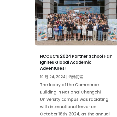
NCCUC’s 2024 Partner School Fair
Ignites Global Academic
Adventures!
10 月 24, 2024
|
活動花絮
The lobby of the Commerce
Building in National Chengchi
University campus was radiating
with international fervor on
October 16th, 2024, as the annual