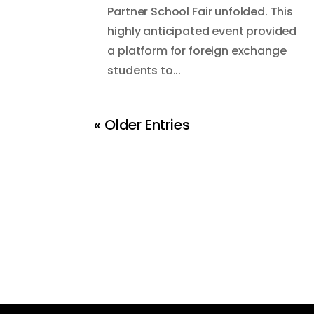
Partner School Fair unfolded. This
highly anticipated event provided
a platform for foreign exchange
students to...
« Older Entries