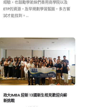
經驗，也鼓勵學弟妹們善用商學院以及
ETP的資源，及早規劃學習藍圖，多方嘗
試才能找到。...
政大IMBA 迎新 13國新生相見歡迎向嶄
新挑戰