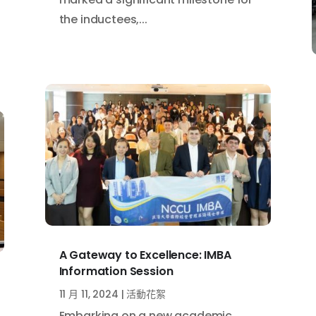
the inductees,...
A Gateway to Excellence: IMBA
Information Session
11 月 11, 2024
|
活動花絮
Embarking on a new academic