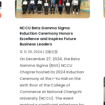
NCCU Beta Gamma Sigma
Induction Ceremony Honors
Excellence and Inspires Future
Business Leaders
12 月 30, 2024
|
活動花絮
On December 27, 2024, the Beta
Gamma Sigma (BGS) NCCU
Chapter hosted its 2024 Induction
Ceremony at the I-Yu Hall on the
sixth floor of the College of
Commerce at National Chengchi
University (NCCU). The event
marked a significant milestone for