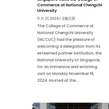
Commerce at National Chengchi
University
11 月 21, 2024
|
活動花絮
The College of Commerce at
National Chengchi University
(NCCUC) had the pleasure of
welcoming a delegation from its
esteemed partner institution, the
National University of Singapore,
for an immersive and enriching
visit on Monday November 18,
2024. Hosted at the...