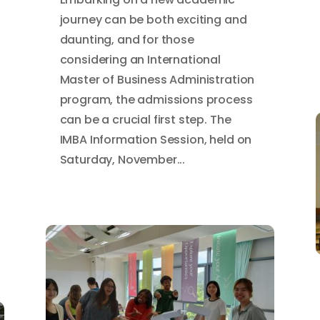
journey can be both exciting and
daunting, and for those
considering an International
Master of Business Administration
program, the admissions process
can be a crucial first step. The
IMBA Information Session, held on
Saturday, November...