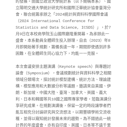
的發展。由國立政治大學統計系（以下簡稱本系）、國
立陽明交通大學統計研究所和國際泛華統計協會臺灣分
會，聯合統籌承辦之「2024統計與資料科學國際會議
（2024 International Conference for 
Statistics and Data Science, ICSDS）」，於7
月9日在本校商學院玉山國際廳隆重開幕。為承辦此一
盛會，本系動員全體師生投入辦理，自去（2023）年8
月即開始著手規劃，籌備長達一年，期間即使遇到許多
困難，在全體師生同心協力下，均能一一克服。
本次會議安排主題演講（Keynote speech）與專題討
論會（Symposium），會議規劃統計與資料科學之相關
領域分類場次，探討統計模型建構、統計方法、理論建
構、模型應用和大數據分析等議題，邀請來自美國、伊
朗、新加坡、中國大陸、臺灣、加拿大、英國、義大
利、日本和韓國等共10國之國際專家學者，蒞臨演講分
享研究成果。在規劃演講後，保留一定的時段讓學者們
能互相充分討論研究與交流想法，以期豐碩學術交流收
穫，並得以窺知統計發展未來的趨勢。為不錯過此一統
計界的年度盛會，亦有自印度、英國、日本等不遠千里