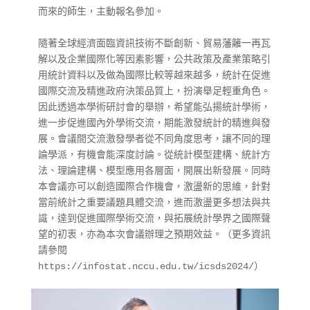
而來的師生，主動報名參加。
隨著全球經濟面臨資訊技術不斷創新、貿易藩籬一再瓦
解以及企業國際化等因素影響，公共政策及產業策略引
用統計資料以及做為國際比較等越來越多，統計在促進
國際交流及精進政府決策品質上，扮演舉足輕重角色。
因此透過本學術研討會的舉辦，希望能弘揚統計學術，
進一步促進國內外學術交流，期能激發統計的精進與發
展。會議間交流激發學者從不同角度思考，讓不同的理
論學派，有機會能深度討論。從統計模型建構、統計方
法、理論建構、模型應用各層面，開展出新發展。同時
本會議亦可以創造國際合作機會，激盪新的思維，針對
當前統計之重要議題具體交流，進而激盪更多想法與共
識，達到促進國際學術交流，與拓展統計學界之國際聲
望的初衷，亦為本次會議辦理之預期效益。（更多資訊
請參閱
https://infostat.nccu.edu.tw/icsds2024/）