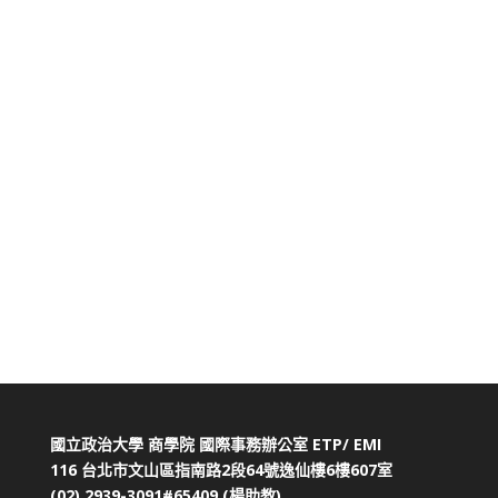
國立政治大學 商學院 國際事務辦公室 ETP/ EMI
116 台北市文山區指南路2段64號逸仙樓6樓607室
(02) 2939-3091#65409
(楊助教)