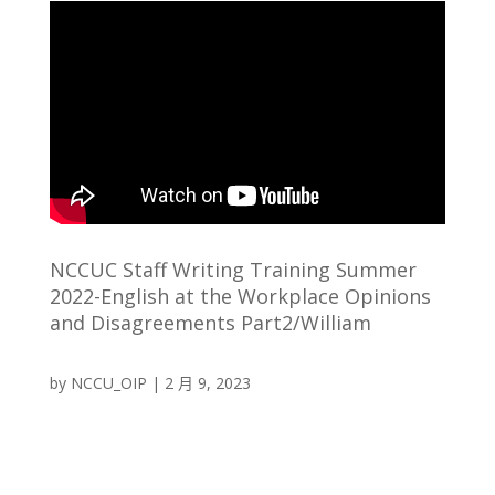
NCCUC Staff Writing Training Summer
2022-English at the Workplace Opinions
and Disagreements Part2/William
by
NCCU_OIP
|
2 月 9, 2023