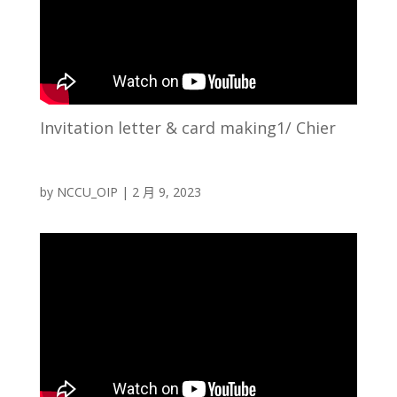
Invitation letter & card making1/ Chier
by
NCCU_OIP
|
2 月 9, 2023