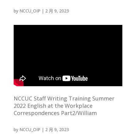
by
NCCU_OIP
|
2 月 9, 2023
NCCUC Staff Writing Training Summer
2022 English at the
Workplace
Correspondences Part2/William
by
NCCU_OIP
|
2 月 9, 2023