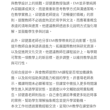
與教學設計上的挑戰。邱健嘉教授強調，EMI並非單純將
內容翻譯成英文，而是需重新思考教學方式與溝通策略。
在教學實務上，邱健嘉老師提出「流暢優於精確」的原
則，提醒教師不必過度拘泥於用字與文法，而應著重概念
表達的清晰與連貫。他建議教師透過多元說明方式強化理
解，並鼓勵學生參與討論。
此外，邱健嘉老師也分享EMI教學帶來的正向影響，包括
提升教師自身英語表達能力、拓展國際教材與研究資源，
以及促進跨文化交流。他建議教師在課程設計上，每學期
可聚焦一項教學上的新目標、逐步調整，以維持教學品質
與可行性。
在綜合座談中，與會教師提問EMI課程是否增加備課負
擔，以及如何協助英語能力較弱的學生。許書瑋老師表
示，備課時間未必顯著增加，但課堂中需投入更多時間讓
學生進入英語學習狀態，並適度以中文輔助說明重點概
念。邱健嘉老師則指出，自己會在課前準備更多貼近時事
的案例，幫助學生理解抽象概念並提升學習動機。
本次工作坊透過實務經驗交流，呈現EMI教學在課堂操作