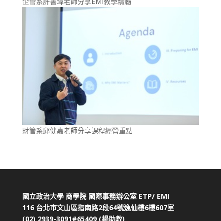
企管系許書瑋老師分享EMI教學精髓
財管系邱健嘉老師分享課程經營重點
國立政治大學 商學院 國際事務辦公室 ETP/ EMI
116 台北市文山區指南路2段64號逸仙樓6樓607室
(02) 2939-3091#65409
(楊助教)