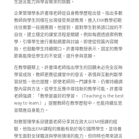
生語言能力與學習需求的挑戰。
企業管理學系許書瑋老師從自身教學歷程出發，指出多數
教師與學生同樣在台灣接受英語教育，進入EMI教學初期
往往需要一段適應期。他提到，面對學生對英語口說的不
自信，建立穩定的課堂流程是關鍵，例如每週透過案例教
學，引導學生進行重點摘要與討論，即使從短篇內容開
始，也鼓勵學生持續開口。許書瑋教授表示，固定的教學
節奏能降低學生的不安感，提升參與意願。
在教學觀察上，許書瑋老師指出學生的回饋未必完全反映
學習成效，教師更應從課堂中的發言、表情與互動判斷學
習狀態。他也提醒，即使老師同一門課多年，仍需持續調
整內容與方法，從學生反應中尋找新的教學可能。許書瑋
老師強調：「教學是最好的學習。（Teaching is the best
way to learn.）」提醒教師在教學歷程中，也能持續反思
並精進自身能力。
財務管理學系邱健嘉老師分享其在政大以EMI授課的經
驗，他指出EMI課程的推動有助於吸引國際學生，並培養
學生面對全球職涯與學術環境的能力，但同時也帶來語言